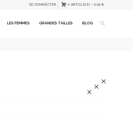
SE CONNECTER
0
ARTICLE(S)
-
0,00 €
LES FEMMES
GRANDES TAILLES
BLOG


