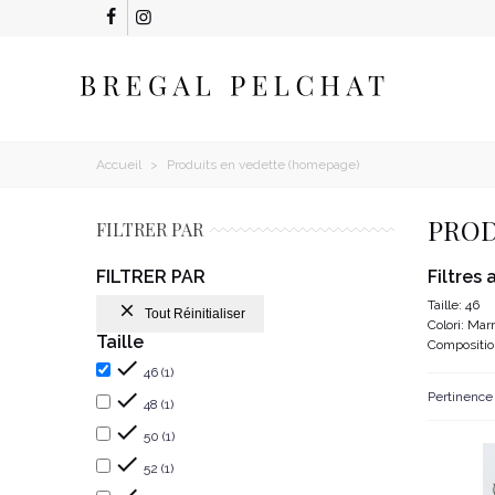
Accueil
>
Produits en vedette (homepage)
PROD
FILTRER PAR
FILTRER PAR
Filtres 
Taille: 46

Tout Réinitialiser
Colori: Mar
Taille
Compositio

46
(1)

Pertinenc
48
(1)

50
(1)

52
(1)