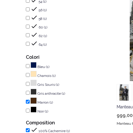

54
(1)

56
(1)

58
(1)

60
(1)

62
(1)

64
(1)
Colori
Bleu
(1)
Chamois
(1)
Gris Souris
(1)
Gris anthracite
(1)
Marron
(1)
Manteau
Noir
(1)
999,00
Composition
Manteau t

100% Cachemire
(1)