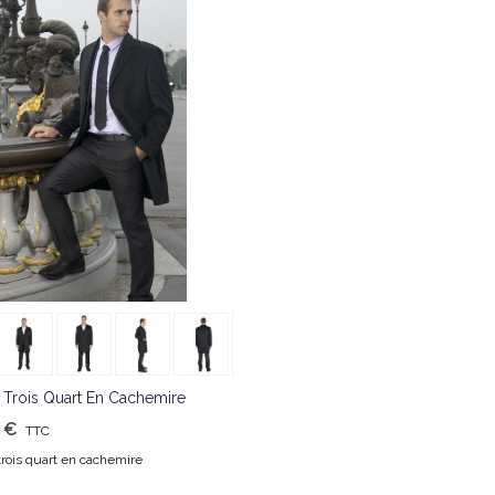
J'aime
 Trois Quart En Cachemire
 €
TTC
rois quart en cachemire