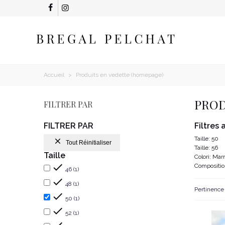
Accueil
>
Produits en vedette (homepage)
PROD
FILTRER PAR
FILTRER PAR
Filtres 
Taille: 50

Tout Réinitialiser
Taille: 56
Taille
Colori: Mar

Compositio
46
(1)

48
(1)
Pertinenc

50
(1)

52
(1)