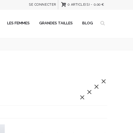
SE CONNECTER
0
ARTICLE(S)
-
0,00 €
LES FEMMES
GRANDES TAILLES
BLOG



