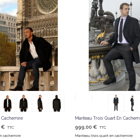
J'aime
J'aime
 Cachemire
Manteau Trois Quart En Cachem
 €
999,00 €
TTC
TTC
n cachemire
Manteau trois quart en cachemire