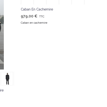
J'aime
Caban En Cachemire
979,00 €
TTC
Caban en cachemire
ire