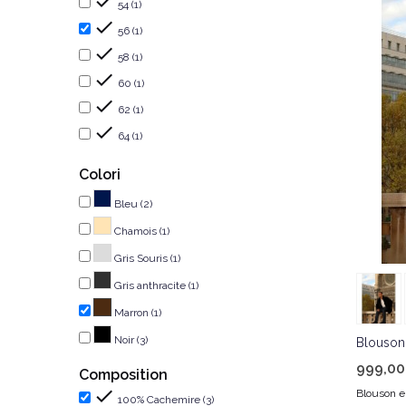

54
(1)

56
(1)

58
(1)

60
(1)

62
(1)

64
(1)
Colori
Bleu
(2)
Chamois
(1)
Gris Souris
(1)
Gris anthracite
(1)
Marron
(1)
Noir
(3)
Blouson
999,00
Composition

Blouson e
100% Cachemire
(3)