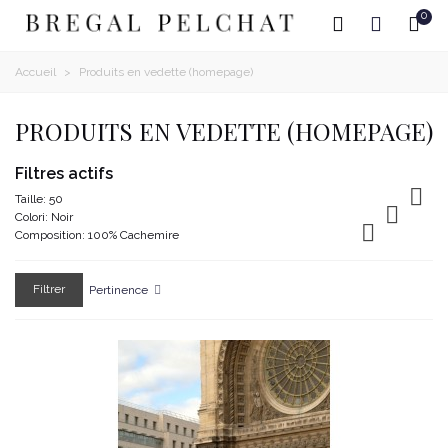
0
Accueil
>
Produits en vedette (homepage)
PRODUITS EN VEDETTE (HOMEPAGE)
Filtres actifs

Taille: 50

Colori: Noir

Composition: 100% Cachemire
Filtrer
Pertinence