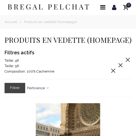
0
Accueil
>
Produits en vedette (homepage)
PRODUITS EN VEDETTE (HOMEPAGE)
Filtres actifs

Taille: 46

Taille: 56

Composition: 100% Cachemire
Filtrer
Pertinence