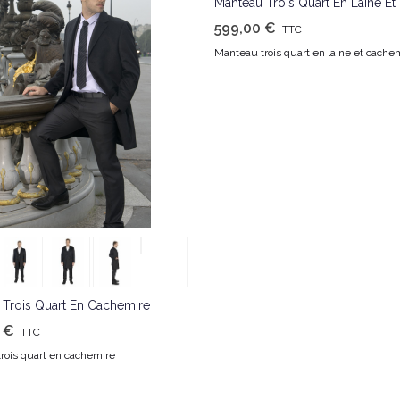
Manteau Trois Quart En Laine Et
Cachemire
599,00 €
TTC
Manteau trois quart en laine et cache
J'aime
 Trois Quart En Cachemire
 €
TTC
rois quart en cachemire